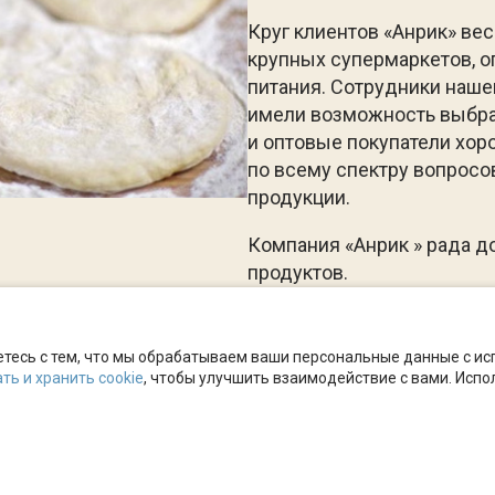
Круг клиентов «Анрик» ве
крупных супермаркетов, 
питания. Сотрудники наше
имели возможность выбрат
и оптовые покупатели хо
по всему спектру вопросо
продукции.
Компания «Анрик » рада д
продуктов.
сь с тем, что мы обрабатываем ваши персональные данные с испо
ть и хранить cookie
, чтобы улучшить взаимодействие с вами. Испол
сти