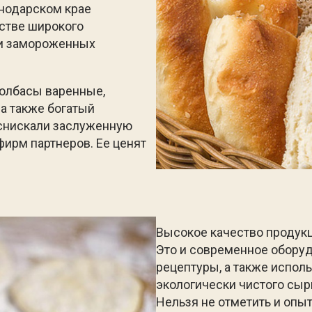
снодарском крае
стве широкого
 и замороженных
колбасы варенные,
 а также богатый
снискали заслуженную
фирм партнеров. Ее ценят
Высокое качество продукц
Это и современное оборуд
рецептуры, а также испол
экологически чистого сыр
Нельзя не отметить и оп