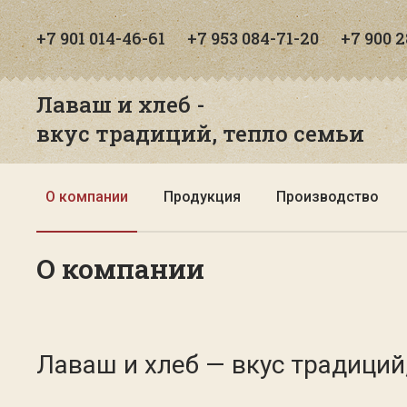
+7 901 014-46-61
+7 953 084-71-20
+7 900 
Лаваш и хлеб -
вкус традиций, тепло семьи
О компании
Продукция
Производство
О компании
Лаваш и хлеб — вкус традиций,